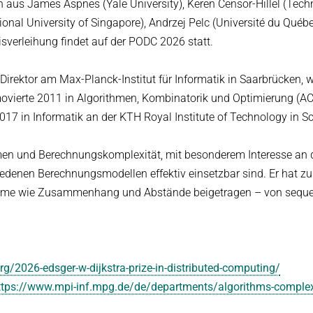
aus James Aspnes (Yale University), Keren Censor-Hillel (Techn
ational University of Singapore), Andrzej Pelc (Université du Québ
isverleihung findet auf der PODC 2026 statt.
irektor am Max-Planck-Institut für Informatik in Saarbrücken, w
omovierte 2011 in Algorithmen, Kombinatorik und Optimierung (
 2017 in Informatik an der KTH Royal Institute of Technology in 
hmen und Berechnungskomplexität, mit besonderem Interesse an 
iedenen Berechnungsmodellen effektiv einsetzbar sind. Er hat zu
bleme wie Zusammenhang und Abstände beigetragen – von seque
g/2026-edsger-w-dijkstra-prize-in-distributed-computing/
ttps://www.mpi-inf.mpg.de/de/departments/algorithms-complex