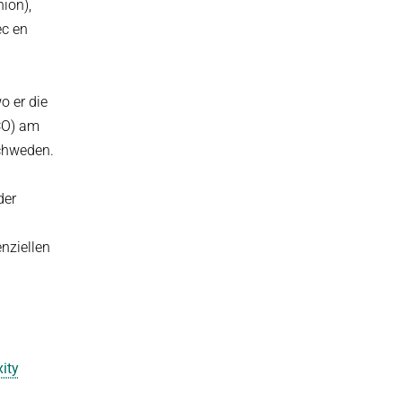
ion),
ec en
o er die
ACO) am
Schweden.
der
nziellen
ity