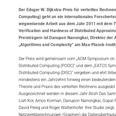
Der Edsger W. Dijkstra-Preis für verteiltes Rechnen
Computing) geht an ein internationales Forscherte
wegweisende Arbeit aus dem Jahr 2011 mit dem Tit
Verification and Hardness of Distributed Approxima
Preisträgern ist Danupon Nanongkai, Direktor der 
„Algorithms and Complexity“ am Max-Planck-Institu
Der Preis wird gemeinsam vom „ACM Symposium on P
Distributed Computing (PODC)“ und dem „EATCS Sy
Distributed Computing (DISC)“ vergeben und ehrt Arbei
mindestens ein Jahrzehnt hinweg einen bedeutenden E
Theorie und Praxis des verteilten Rechnens ausgeübt
Ausgezeichnet werden in diesem Jahr Atish Das Sarm
Liah Kor, Amos Korman, Danupon Nanongkai, Gopal 
David Peleg und Roger Wattenhofer. Ihre Studie zeigt, 
Netzwerkberechnungen (Graphen) die Datenübertrag