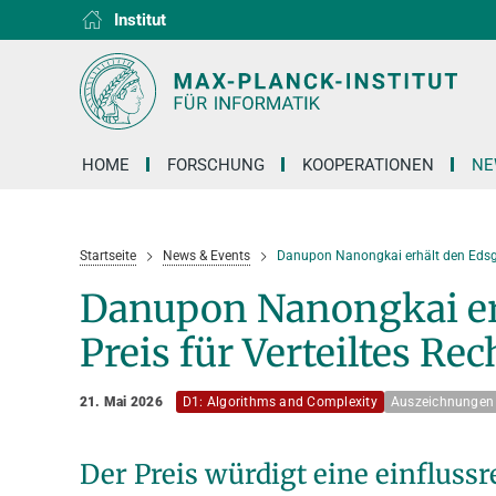
Institut
RG1
RG2
RG3
D1
D2
D3
D4
D5
D6
HOME
FORSCHUNG
KOOPERATIONEN
NE
Startseite
News & Events
Danupon Nanongkai erhält den Edsger
Danupon Nanongkai erh
Preis für Verteiltes Re
21. Mai 2026
D1: Algorithms and Complexity
Auszeichnungen
Der Preis würdigt eine einflussr