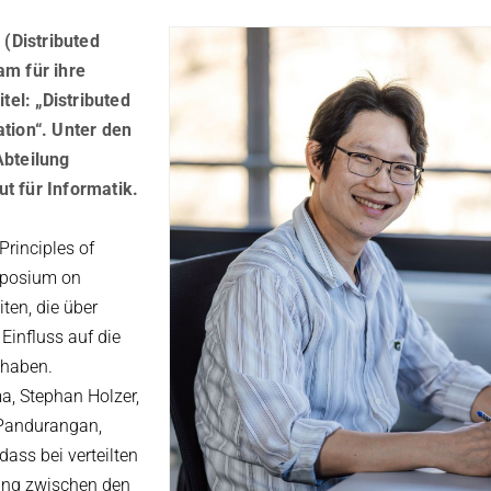
 (Distributed
am für ihre
el: „Distributed
tion“. Unter den
Abteilung
t für Informatik.
rinciples of
mposium on
ten, die über
influss auf die
 haben.
a, Stephan Holzer,
Pandurangan,
dass bei verteilten
ung zwischen den