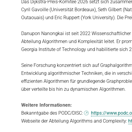
Das Dijkstra-Preis-Komitee 2026 setzt sich zusammen 
Cyril Gavoille (Universität Bordeaux), Seth Gilbert (N
Outaouais) und Eric Ruppert (York University). Die Pre
Danupon Nanongkai ist seit 2022 Wissenschaftlicher D
Abteilung Algorithmen und Komplexität leitet. Er pr
Georgia Institute of Technology und habilitierte sich
Seine Forschung konzentriert sich auf Graphalgorit
Entwicklung algorithmischer Techniken, die in versch
effizienten Algorithmen für grundlegende Graphpro
über verteilte bis hin zu dynamischen Algorithmen.
Weitere Informationen:
Bekanntgabe des PODC/DISC:
https://www.podc.or
Webseite der Abteilung Algorithms and Complexity:
h