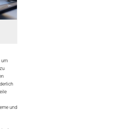
, um
 zu
en
derlich
eile
bleme und