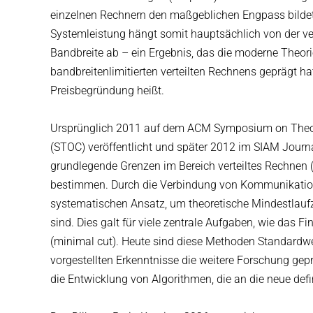
einzelnen Rechnern den maßgeblichen Engpass bildet
Systemleistung hängt somit hauptsächlich von der v
Bandbreite ab – ein Ergebnis, das die moderne Theori
bandbreitenlimitierten verteilten Rechnens geprägt hat
Preisbegründung heißt.
Ursprünglich 2011 auf dem ACM Symposium on Theo
(STOC) veröffentlicht und später 2012 im SIAM Journa
grundlegende Grenzen im Bereich verteiltes Rechnen (
bestimmen. Durch die Verbindung von Kommunikations
systematischen Ansatz, um theoretische Mindestlaufz
sind. Dies galt für viele zentrale Aufgaben, wie das F
(minimal cut). Heute sind diese Methoden Standardwe
vorgestellten Erkenntnisse die weitere Forschung ge
die
Entwicklung von Algorithmen, die an die neue def