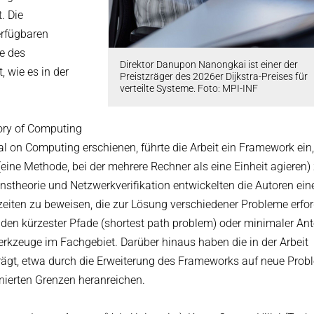
. Die
erfügbaren
e des
Direktor Danupon Nanongkai ist einer der
, wie es in der
Preistzräger des 2026er Dijkstra-Preises für
verteilte Systeme. Foto: MPI-INF
ry of Computing
l on Computing erschienen, führte die Arbeit ein Framework ein
eine Methode, bei der mehrere Rechner als eine Einheit agieren)
theorie und Netzwerkverifikation entwickelten die Autoren ein
eiten zu beweisen, die zur Lösung verschiedener Probleme erfor
inden kürzester Pfade (shortest path problem) oder minimaler Ant
rkzeuge im Fachgebiet. Darüber hinaus haben die in der Arbeit
prägt, etwa durch die Erweiterung des Frameworks auf neue Pro
inierten Grenzen heranreichen.