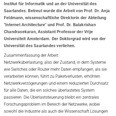
Institut für Informatik und an der Universität des
Kuratorium
OMBUDSMANN FÜR GUTE WISSENSCHAFTLICHE PRAXIS UND
Saarlandes. Betreut wurde die Arbeit von Prof. Dr. Anja
PROMOTIONSANGELEGENHEITEN
Feldmann, wissenschaftliche Direktorin der Abteilung
JUBILÄEN
BETRIEBSARZT
"Internet Architecture" und Prof. Dr. Balakrishan
25 Jahre MPI-INF
Chandrasekaran, Assistant Professor der Vrije
30 Jahre MPI-INF
Universiteit Amsterdam. Der Doktorgrad wird von der
Universität des Saarlandes verliehen.
Zusammenfassung der Arbeit:
Netzwerküberlastung, also der Zustand, in dem Systeme
wie Switches oder Router mehr Daten empfangen, als sie
verarbeiten können, führt zu Paketverlusten, erhöhten
Netzwerkverzögerungen und einem reduzierten Durchsatz
für alle Daten, die ein solches überlastetes System
passieren. Die Überlaststeuerung bleibt ein zentrales
Forschungsproblem im Bereich der Netzwerke, wobei
sowohl die Industrie als auch die Wissenschaft Lösungen