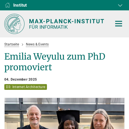
Institut
RG1
RG2
RG3
D1
D2
D3
D4
D5
D6
Startseite
News & Events
Emilia Weyulu zum PhD
promoviert
HOME
04. Dezember 2025
FORSCHUNG
D3: Internet Architecture
KOOPERATIONEN
ABTEILUNGEN
Algorithms and Complexity
NEWS & EVENTS
D1
FORSCHUNG
Computer Vision and Machine Learning
D2
Computer Science at Max Planck
PERSONEN
AKTUELLES
Internet Architecture
D3