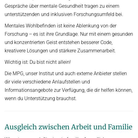
Gespräche über mentale Gesundheit tragen zu einem
Kuratorium
OMBUDSMANN FÜR GUTE WISSENSCHAFTLICHE PRAXIS UND
unterstützenden und inklusiven Forschungsumfeld bei.
PROMOTIONSANGELEGENHEITEN
JUBILÄEN
Mentales Wohlbefinden ist keine Ablenkung von der
BETRIEBSARZT
25 Jahre MPI-INF
Forschung – es ist ihre Grundlage. Nur mit einem gesunden
und konzentrierten Geist entstehen besserer Code,
30 Jahre MPI-INF
kreativere Lösungen und stärkere Zusammenarbeit.
Wichtig ist: Du bist nicht allein!
Die MPG, unser Institut und auch externe Anbieter stellen
dir viele verschiedene Anlaufstellen und
Informationsangebote zur Verfügung, die dir helfen können,
wenn du Unterstützung brauchst.
Ausgleich zwischen Arbeit und Familie