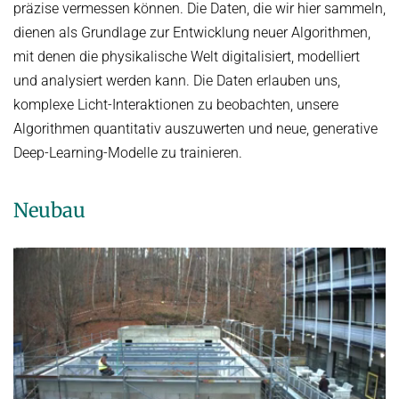
präzise vermessen können. Die Daten, die wir hier sammeln,
PUBLICATIONS
dienen als Grundlage zur Entwicklung neuer Algorithmen,
REAL VIRTUAL LAB
mit denen die physikalische Welt digitalisiert, modelliert
und analysiert werden kann. Die Daten erlauben uns,
OPENINGS
komplexe Licht-Interaktionen zu beobachten, unsere
ASSETS (DATA AND CODE)
Algorithmen quantitativ auszuwerten und neue, generative
Deep-Learning-Modelle zu trainieren.
D6 INTRANET
Neubau
English