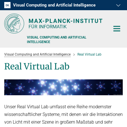
Visual Computing and Artificial Intelligence
D1
D2
D3
D4
D5
D6
RG1
RG2
RG3
VISUAL COMPUTING AND ARTIFICIAL
INTELLIGENCE
Visual Computing and Artificial Intelligence
Real Virtual Lab
Real Virtual Lab
RESEARCH
PRESS
Unser Real Virtual Lab umfasst eine Reihe modernster
PEOPLE
wissenschaftlicher Systeme, mit denen wir die Interaktionen
TEACHING
von Licht mit einer Szene in großem Maßstab und sehr