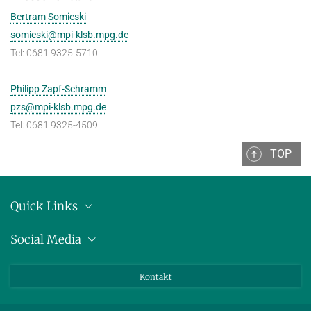
Bertram Somieski
somieski@mpi-klsb.mpg.de
Tel: 0681 9325-5710
Philipp Zapf-Schramm
pzs@mpi-klsb.mpg.de
Tel: 0681 9325-4509
TOP
Quick Links
Anschrift
Social Media
Pressemitteilungen
Bluesky
Kontakt
LinkedIn
Mastodon