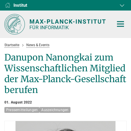
Institut
RG1
RG2
RG3
D1
D2
D3
D4
D5
D6
Startseite
News & Events
Danupon Nanongkai zum
Wissenschaftlichen Mitglied
HOME
der Max-Planck-Gesellschaft
berufen
FORSCHUNG
KOOPERATIONEN
ABTEILUNGEN
01. August 2022
Pressemitteilungen
Algorithms and Complexity
Auszeichnungen
NEWS & EVENTS
D1
FORSCHUNG
Computer Vision and Machine Learning
D2
Computer Science at Max Planck
PERSONEN
AKTUELLES
Internet Architecture
D3