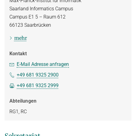
Max-Planck-Institut für Informatik
Saarland Informatics Campus
Kuratorium
OMBUDSMANN FÜR GUTE WISSENSCHAFTLICHE PRAXIS UND
Campus E1 5 – Raum 612
PROMOTIONSANGELEGENHEITEN
JUBILÄEN
66123
Saarbrücken
BETRIEBSARZT
25 Jahre MPI-INF
mehr
30 Jahre MPI-INF
Kontakt
E-Mail Adresse anfragen
+49 681 9325 2900
+49 681 9325 2999
Abteilungen
RG1, RC