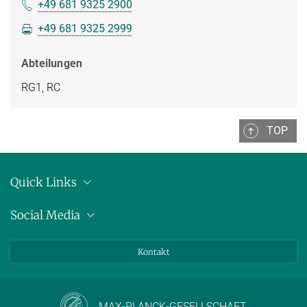
+49 681 9325 2900
+49 681 9325 2999
Abteilungen
RG1, RC
TOP
Quick Links
Anschrift
Social Media
Pressemitteilungen
Bluesky
Kontakt
LinkedIn
Mastodon
Youtube
MAX-PLANCK-GESELLSCHAFT