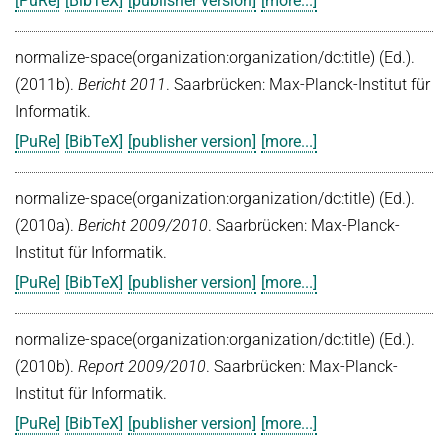
[PuRe]
[BibTeX]
[publisher version]
[more...]
Kuratorium
OMBUDSMANN FÜR GUTE WISSENSCHAFTLICHE PRAXIS UND
PROMOTIONSANGELEGENHEITEN
normalize-space(organization:organization/dc:title) (Ed.).
JUBILÄEN
(2011b).
Bericht 2011
. Saarbrücken: Max-Planck-Institut für
BETRIEBSARZT
25 Jahre MPI-INF
Informatik.
30 Jahre MPI-INF
[PuRe]
[BibTeX]
[publisher version]
[more...]
normalize-space(organization:organization/dc:title) (Ed.).
(2010a).
Bericht 2009/2010
. Saarbrücken: Max-Planck-
Institut für Informatik.
[PuRe]
[BibTeX]
[publisher version]
[more...]
normalize-space(organization:organization/dc:title) (Ed.).
(2010b).
Report 2009/2010
. Saarbrücken: Max-Planck-
Institut für Informatik.
[PuRe]
[BibTeX]
[publisher version]
[more...]