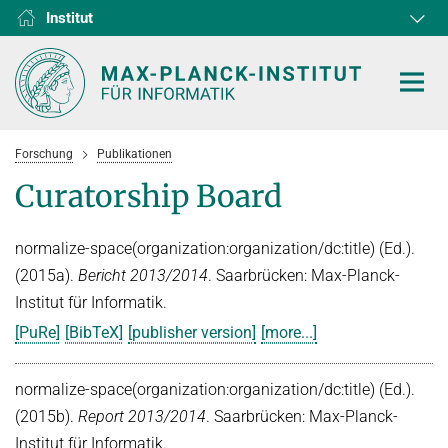
Institut
RG1
RG2
RG3
D1
D2
D3
D4
D5
D6
Forschung
Publikationen
Curatorship Board
normalize-space(organization:organization/dc:title) (Ed.).
HOME
(2015a).
Bericht 2013/2014
. Saarbrücken: Max-Planck-
FORSCHUNG
Institut für Informatik.
[PuRe]
[BibTeX]
[publisher version]
[more...]
KOOPERATIONEN
ABTEILUNGEN
Algorithms and Complexity
NEWS & EVENTS
D1
FORSCHUNG
normalize-space(organization:organization/dc:title) (Ed.).
Computer Vision and Machine Learning
D2
(2015b).
Report 2013/2014
. Saarbrücken: Max-Planck-
Computer Science at Max Planck
PERSONEN
AKTUELLES
Internet Architecture
Institut für Informatik.
D3