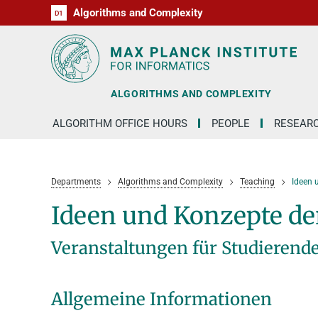
Algorithms and Complexity
D1
RG1
RG2
RG3
D2
D3
D4
D5
D6
ALGORITHMS AND COMPLEXITY
ALGORITHM OFFICE HOURS
PEOPLE
RESEAR
Departments
Algorithms and Complexity
Teaching
Ideen 
Ideen und Konzepte de
Veranstaltungen für Studierende
Allgemeine Informationen