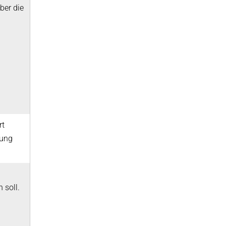
ber die
rt
sung
 soll.