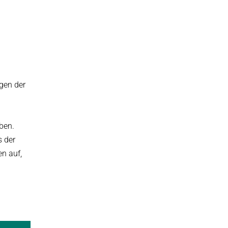
gen der
ben.
s der
n auf,