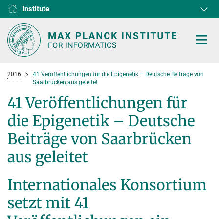
Institute
RG1
RG2
RG3
D1
D2
D3
D4
D5
D6
2016
41 Veröffentlichungen für die Epigenetik – Deutsche Beiträge von
Saarbrücken aus geleitet
41 Veröffentlichungen für
die Epigenetik – Deutsche
HOME
Beiträge von Saarbrücken
RESEARCH
aus geleitet
COLLABORATIONS
DEPARTMENTS
Internationales Konsortium
Algorithms and Complexity
NEWS & EVENTS
D1
RESEARCH
setzt mit 41
Computer Vision and Machine Learning
D2
Computer Science at Max Planck
PEOPLE
NEWS
Internet Architecture
D3
European Laboratory for Learning and Intelligent Systems (ELLIS