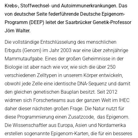
OMBUDSPERSON FOR GOOD SCIENTIFIC PRACTICE AND
Krebs-, Stoffwechsel- und Autoimmunerkrankungen. Das
Board of Trustees
DOCTORAL RESEARCH
von deutscher Seite federführende Deutsche Epigenom-
COMPANY PHYSICIAN
ANNIVERSARIES
Programm (DEEP) leitet der Saarbrücker Genetik-Professor
Jörn Walter.
25th anniversary
30th anniversary
Die vollständige Entschlüsselung des menschlichen
Erbguts (Genom) im Jahr 2003 war eine über zehnjährige
Mammutaufgabe. Eines der großen Geheimnisse in der
Biologie ist aber nach wie vor, wie sich die über 250
verschiedenen Zelltypen in unserem Körper entwickeln,
obwohl jede Zelle eine identische DNA-Sequenz und damit
den gleichen genetischen Bauplan besitzt. Seit 2012
widmen sich Forscherteams aus der ganzen Welt im IHEC
daher dieser nächsten großen Frage. Die Natur nutzt für
diese Programmierung einen Zusatzcode, das Epigenom.
Die Wissenschaftler aus Europa, Asien und Nordamerika
erstellen sogenannte Epigenom-Karten, die für ein besseres