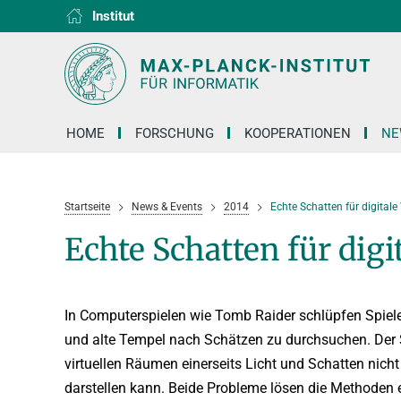
Institut
RG1
RG2
RG3
D1
D2
D3
D4
D5
D6
HOME
FORSCHUNG
KOOPERATIONEN
NE
Startseite
News & Events
2014
Echte Schatten für digital
Echte Schatten für digi
In Computerspielen wie Tomb Raider schlüpfen Spiele
und alte Tempel nach Schätzen zu durchsuchen. Der S
virtuellen Räumen einerseits Licht und Schatten nicht
darstellen kann. Beide Probleme lösen die Methoden ei