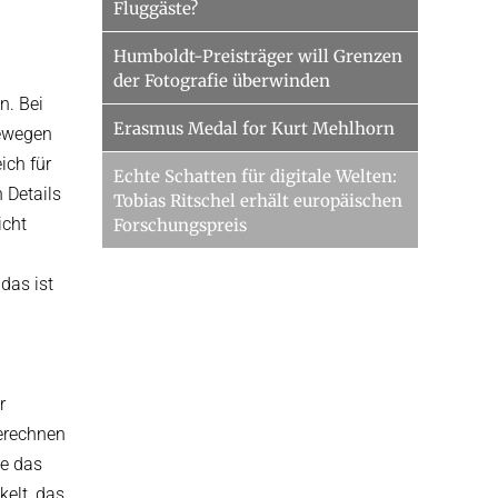
Fluggäste?
Humboldt-Preisträger will Grenzen
der Fotografie überwinden
n. Bei
Erasmus Medal for Kurt Mehlhorn
bewegen
ich für
Echte Schatten für digitale Welten:
 Details
Tobias Ritschel erhält europäischen
icht
Forschungspreis
das ist
r
berechnen
ie das
kelt, das