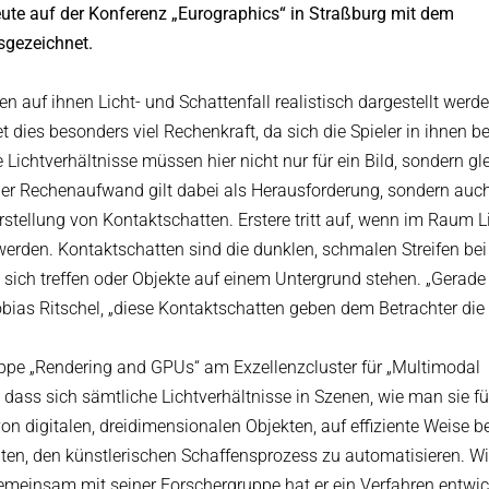
heute auf der Konferenz „Eurographics“ in Straßburg mit dem
sgezeichnet.
 auf ihnen Licht- und Schattenfall realistisch dargestellt werde
 dies besonders viel Rechenkraft, da sich die Spieler in ihnen 
ichtverhältnisse müssen hier nicht nur für ein Bild, sondern gle
der Rechenaufwand gilt dabei als Herausforderung, sondern auch
stellung von Kontaktschatten. Erstere tritt auf, wenn im Raum L
werden. Kontaktschatten sind die dunklen, schmalen Streifen bei
sich treffen oder Objekte auf einem Untergrund stehen. „Gerade 
bias Ritschel, „diese Kontaktschatten geben dem Betrachter die
uppe „Rendering and GPUs“ am Exzellenzcluster für „Multimodal
, dass sich sämtliche Lichtverhältnisse in Szenen, wie man sie fü
on digitalen, dreidimensionalen Objekten, auf effiziente Weise 
beiten, den künstlerischen Schaffensprozess zu automatisieren. W
Gemeinsam mit seiner Forschergruppe hat er ein Verfahren entwic