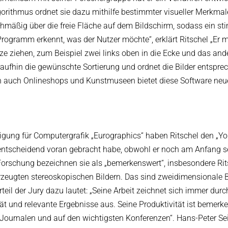
Algorithmus ordnet sie dazu mithilfe bestimmter visueller Merkmal
gleichmäßig über die freie Fläche auf dem Bildschirm, sodass ein s
Programm erkennt, was der Nutzer möchte“, erklärt Ritschel „Er 
ze ziehen, zum Beispiel zwei links oben in die Ecke und das and
aufhin die gewünschte Sortierung und ordnet die Bilder entspre
ern auch Onlineshops und Kunstmuseen bietet diese Software neu
igung für Computergrafik „Eurographics“ haben Ritschel den „Y
t entscheidend voran gebracht habe, obwohl er noch am Anfang s
ge Forschung bezeichnen sie als „bemerkenswert“, insbesondere Ri
gten stereoskopischen Bildern. Das sind zweidimensionale Bi
teil der Jury dazu lautet: „Seine Arbeit zeichnet sich immer durc
ät und relevante Ergebnisse aus. Seine Produktivität ist bemerk
 Journalen und auf den wichtigsten Konferenzen“. Hans-Peter Sei