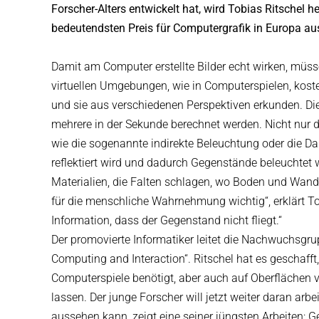
Forscher-Alters entwickelt hat, wird Tobias Ritschel 
bedeutendsten Preis für Computergrafik in Europa au
Damit am Computer erstellte Bilder echt wirken, müssen
virtuellen Umgebungen, wie in Computerspielen, kostet
und sie aus verschiedenen Perspektiven erkunden. Die L
mehrere in der Sekunde berechnet werden. Nicht nur 
wie die sogenannte indirekte Beleuchtung oder die Dar
reflektiert wird und dadurch Gegenstände beleuchtet 
Materialien, die Falten schlagen, wo Boden und Wand 
für die menschliche Wahrnehmung wichtig“, erklärt To
Information, dass der Gegenstand nicht fliegt.“
Der promovierte Informatiker leitet die Nachwuchsgr
Computing and Interaction“. Ritschel hat es geschafft
Computerspiele benötigt, aber auch auf Oberflächen v
lassen. Der junge Forscher will jetzt weiter daran ar
aussehen kann, zeigt eine seiner jüngsten Arbeiten: 