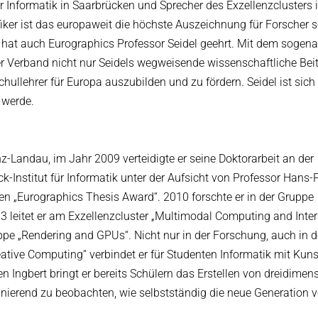
r Informatik in Saarbrücken und Sprecher des Exzellenzclusters 
ker ist das europaweit die höchste Auszeichnung für Forscher s
en hat auch Eurographics Professor Seidel geehrt. Mit dem sogen
r Verband nicht nur Seidels wegweisende wissenschaftliche Beit
llehrer für Europa auszubilden und zu fördern. Seidel ist sich 
 werde.
nz-Landau, im Jahr 2009 verteidigte er seine Doktorarbeit an der
k-Institut für Informatik unter der Aufsicht von Professor Hans-
 den „Eurographics Thesis Award“. 2010 forschte er in der Gruppe
 leitet er am Exzellenzcluster „Multimodal Computing and Inter
pe „Rendering and GPUs“. Nicht nur in der Forschung, auch in d
eative Computing“ verbindet er für Studenten Informatik mit Kuns
Ingbert bringt er bereits Schülern das Erstellen von dreidimen
zinierend zu beobachten, wie selbstständig die neue Generation 