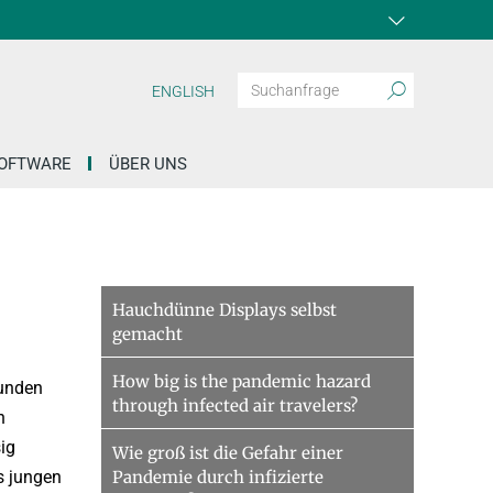
ENGLISH
OFTWARE
ÜBER UNS
Hauchdünne Displays selbst
gemacht
How big is the pandemic hazard
kunden
through infected air travelers?
n
sig
Wie groß ist die Gefahr einer
s jungen
Pandemie durch infizierte