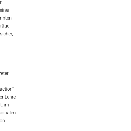
in
einer
annten
räge,
sicher,
Peter
action“
er Lehre
t, im
sionalen
von