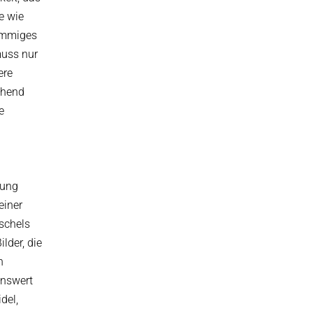
e wie
timmiges
muss nur
ere
chend
e
oung
einer
tschels
lder, die
h
enswert
del,