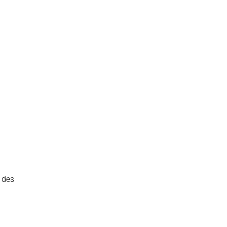
 des
.