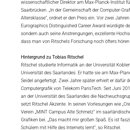
wissenschaftlicher Direktor am Max-Planck-Institut fü
Saarbrücken. „In der Gemeinschaft der Computer-Grafi
Altersklasse“, ordnet er den Preis ein. Vor zwei Jahr
Eurographics Distinguished Career Award würdigte de
sondern auch seine Anstrengungen, exzellente Hochschu
dass man von Ritschels Forschung noch öfters hören
Hintergrund zu Tobias Ritschel
Ritschel studierte Informatik an der Universität Koble
Universität des Saarlandes. Er hatte sie am Max-Planc
Seidel angefertigt. Zwei Jahre später erhielt er dafür
Computergrafik von Telekom ParisTech. Seit Juni 2013
an der Universität des Saarlandes die Nachwuchsgrup
setzt Ritschel Akzente. In seinen Vorlesungen wie „Cr
Verein „MINT Campus Alte Schmelz“ im saarländischen 
Grafiken bei. „Das macht mir großen Spaß. Es ist fas
Schülern mit Hilfe des Internets lernt“, so Ritschel.