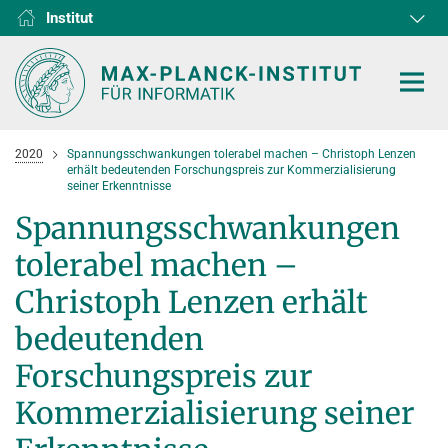
Institut
RG1
RG2
RG3
D1
D2
D3
D4
D5
D6
2020
Spannungsschwankungen tolerabel machen – Christoph Lenzen
erhält bedeutenden Forschungspreis zur Kommerzialisierung
seiner Erkenntnisse
Spannungsschwankungen
tolerabel machen –
HOME
Christoph Lenzen erhält
FORSCHUNG
bedeutenden
KOOPERATIONEN
ABTEILUNGEN
Forschungspreis zur
Algorithms and Complexity
NEWS & EVENTS
D1
FORSCHUNG
Kommerzialisierung seiner
Computer Vision and Machine Learning
D2
Computer Science at Max Planck
PERSONEN
AKTUELLES
Internet Architecture
D3