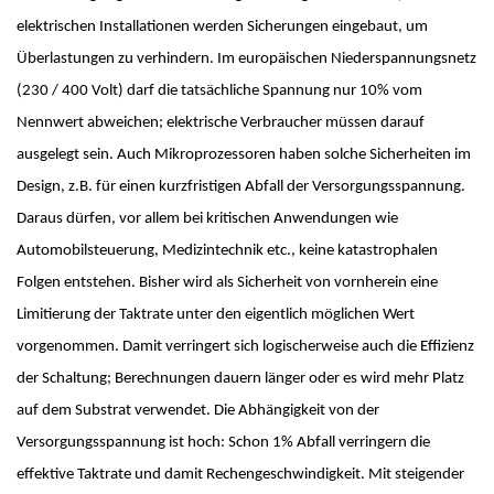
elektrischen Installationen werden Sicherungen eingebaut, um
Kuratorium
OMBUDSMANN FÜR GUTE WISSENSCHAFTLICHE PRAXIS UND
Überlastungen zu verhindern. Im europäischen Niederspannungsnetz
PROMOTIONSANGELEGENHEITEN
JUBILÄEN
(230 / 400 Volt) darf die tatsächliche Spannung nur 10% vom
BETRIEBSARZT
25 Jahre MPI-INF
Nennwert abweichen; elektrische Verbraucher müssen darauf
30 Jahre MPI-INF
ausgelegt sein. Auch Mikroprozessoren haben solche Sicherheiten im
Design, z.B. für einen kurzfristigen Abfall der Versorgungsspannung.
Daraus dürfen, vor allem bei kritischen Anwendungen wie
Automobilsteuerung, Medizintechnik etc., keine katastrophalen
Folgen entstehen. Bisher wird als Sicherheit von vornherein eine
Limitierung der Taktrate unter den eigentlich möglichen Wert
vorgenommen. Damit verringert sich logischerweise auch die Effizienz
der Schaltung; Berechnungen dauern länger oder es wird mehr Platz
auf dem Substrat verwendet. Die Abhängigkeit von der
Versorgungsspannung ist hoch: Schon 1% Abfall verringern die
effektive Taktrate und damit Rechengeschwindigkeit. Mit steigender