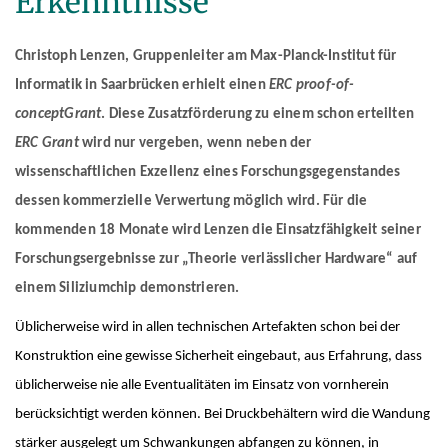
Erkenntnisse
European Laboratory for Learning and Intelligent Systems (ELLIS
AUSZEICHNUNGEN
DIENSTE
Computer Graphics
Unit SAM)
D4
CAMPUS EVENT KALENDER
KARRIERE
Christoph Lenzen, Gruppenleiter am Max-Planck-Institut für
Databases and Information Systems
Kaiserslautern-Saarbrücken Computer Science Cluster
GEMEINSAME ZENTRALE DIENSTE
D5
Informatik in Saarbrücken erhielt einen
ERC proof-of-
Visual Computing and Artificial Intelligence
Saarbrücken Research Center for Visual Computing, Interaction
D6
GEMEINSAME VERWALTUNG
SOFTWARE
STELLENANGEBOTE
and Artificial Intelligence (VIA)
concept
Grant
. Diese Zusatzförderung zu einem schon erteilten
Automation of Logic
RG1
Bibliothek
GRADUIERTENPROGRAMM (IMPRS-TRUST)
ÜBER UNS
ERC Grant
wird nur vergeben, wenn neben der
Saarland Informatics Campus
Network and Cloud Systems
RG2
International Office
PRAKTIKA
wissenschaftlichen Exzellenz eines Forschungsgegenstandes
GRADUIERTENPROGRAMME
INSTITUT
Multimodal Language Processing
RG3
dessen kommerzielle Verwertung möglich wird. Für die
English
GEMEINSAME WISSENSCHAFTLICHE IT UND TECHNISCHE
GRÜNDEN (IT-INKUBATOR)
International Max Planck Research School on Trustworthy
Geschichte
PUBLIKATIONEN
DIENSTE
kommenden 18 Monate wird Lenzen die Einsatzfähigkeit seiner
Computing
Zielsetzung
FORSCHUNGSKOORDINATION
Forschungsergebnisse zur „Theorie verlässlicher Hardware“ auf
Haus und Technik
Maryland Max Planck Ph.D. Program in Computer Science
Max-Planck-Gesellschaft
einem Siliziumchip demonstrieren.
OMBUDSMANN FÜR GUTE WISSENSCHAFTLICHE PRAXIS UND
FORSCHUNGSKOORDINATION
Max Planck Graduate Center for Computer and Information Science
Wissenschaftliche Mitglieder der MPG
PROMOTIONSANGELEGENHEITEN
Üblicherweise wird in allen technischen Artefakten schon bei der
BEAUFTRAGTE FÜR CHANCENGLEICHEIT
Konrad Zuse School of Excellence in Learning and Intelligent
Standort & Adresse
OPEN SCIENCE
Konstruktion eine gewisse Sicherheit eingebaut, aus Erfahrung, dass
Systems (ELIZA)
Chancengleicheit
GREMIEN
üblicherweise nie alle Eventualitäten im Einsatz von vornherein
Research Training Group on Neuroexplicit Models
BEAUFTRAGTER FÜR SCHWERBEHINDERTE
Geschäftsführung
berücksichtigt werden können. Bei Druckbehältern wird die Wandung
Saarbrücken Graduate School of Computer Science
BEAUFTRAGTER FÜR SICHERHEIT
Fachbeirat
stärker ausgelegt um Schwankungen abfangen zu können, in