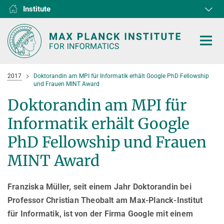
Institute
RG1
RG2
RG3
D1
D2
D3
D4
D5
D6
2017
Doktorandin am MPI für Informatik erhält Google PhD Fellowship
und Frauen MINT Award
Doktorandin am MPI für
Informatik erhält Google
HOME
PhD Fellowship und Frauen
RESEARCH
MINT Award
COLLABORATIONS
DEPARTMENTS
Franziska Müller, seit einem Jahr Doktorandin bei
Algorithms and Complexity
NEWS & EVENTS
D1
RESEARCH
Professor Christian Theobalt am Max-Planck-Institut
Computer Vision and Machine Learning
D2
Computer Science at Max Planck
PEOPLE
NEWS
für Informatik, ist von der Firma Google mit einem
Internet Architecture
D3
European Laboratory for Learning and Intelligent Systems (ELLIS