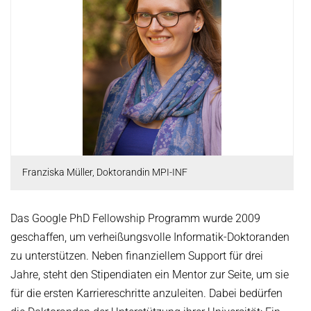
OMBUDSPERSON FOR GOOD SCIENTIFIC PRACTICE AND
Board of Trustees
DOCTORAL RESEARCH
COMPANY PHYSICIAN
ANNIVERSARIES
25th anniversary
30th anniversary
Franziska Müller, Doktorandin MPI-INF
Das Google PhD Fellowship Programm wurde 2009
geschaffen, um verheißungsvolle Informatik-Doktoranden
zu unterstützen. Neben finanziellem Support für drei
Jahre, steht den Stipendiaten ein Mentor zur Seite, um sie
für die ersten Karriereschritte anzuleiten. Dabei bedürfen