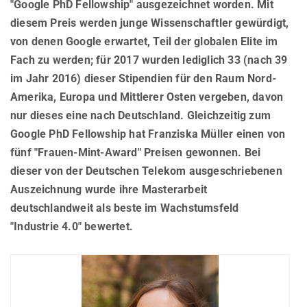
"Google PhD Fellowship" ausgezeichnet worden. Mit
AWARDS
SERVICES
Computer Graphics
Unit SAM)
D4
diesem Preis werden junge Wissenschaftler gewürdigt,
CAMPUS EVENT CALENDAR
CAREER
Databases and Information Systems
Kaiserslautern-Saarbrücken Computer Science Cluster
JOINT CENTRAL SERVICES
D5
von denen Google erwartet, Teil der globalen Elite im
Fach zu werden; für 2017 wurden lediglich 33 (nach 39
Visual Computing and Artificial Intelligence
Saarbrücken Research Center for Visual Computing, Interaction
D6
JOINT ADMINISTRATION
SOFTWARE
JOB OPENINGS
and Artificial Intelligence (VIA)
im Jahr 2016) dieser Stipendien für den Raum Nord-
Automation of Logic
RG1
Library
GRADUATE PROGRAM (IMPRS-TRUST)
ABOUT US
Amerika, Europa und Mittlerer Osten vergeben, davon
Saarland Informatics Campus
Network and Cloud Systems
RG2
International Office
nur dieses eine nach Deutschland. Gleichzeitig zum
INTERNSHIPS
GRADUATE PROGRAMS
INSTITUTE
Multimodal Language Processing
RG3
Google PhD Fellowship hat Franziska Müller einen von
JOINT SCIENTIFIC IT AND TECHNICAL SERVICES
STARTUP SUPPORT (IT-INKUBATOR)
International Max Planck Research School on Trustworthy
History
PUBLICATIONS
fünf "Frauen-Mint-Award" Preisen gewonnen. Bei
Building and Technical Support
Computing
Mission
dieser von der Deutschen Telekom ausgeschriebenen
RESEARCH COORDINATION
Maryland Max Planck Ph.D. Program in Computer Science
RESEARCH COORDINATION
Auszeichnung wurde ihre Masterarbeit
Max Planck Society
OMBUDSPERSON FOR GOOD SCIENTIFIC PRACTICE AND
Max Planck Graduate Center for Computer and Information Science
deutschlandweit als beste im Wachstumsfeld
REPRESENTATIVE FOR EQUAL OPPORTUNITIES
Scientific Members of MPG
DOCTORAL RESEARCH
"Industrie 4.0" bewertet.
Konrad Zuse School of Excellence in Learning and Intelligent
Equal Opportunities
Location & Address
OPEN SCIENCE
Systems (ELIZA)
BOARDS
REPRESENTATIVE FOR SEVERELY DISABLED PERSONS
Research Training Group on Neuroexplicit Models
Executive Board
REPRESENTATIVE FOR SAFETY
Saarbrücken Graduate School of Computer Science
Scientific Advisory Board