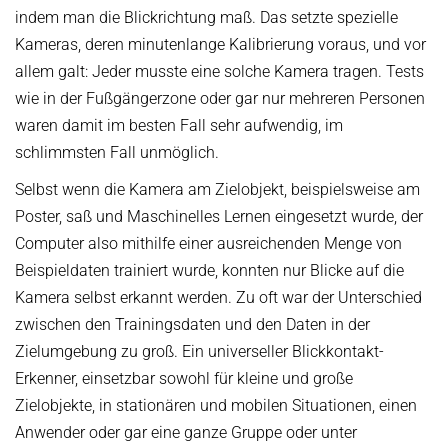
OMBUDSPERSON FOR GOOD SCIENTIFIC PRACTICE AND
indem man die Blickrichtung maß. Das setzte spezielle
Board of Trustees
DOCTORAL RESEARCH
Kameras, deren minutenlange Kalibrierung voraus, und vor
COMPANY PHYSICIAN
ANNIVERSARIES
allem galt: Jeder musste eine solche Kamera tragen. Tests
wie in der Fußgängerzone oder gar nur mehreren Personen
25th anniversary
waren damit im besten Fall sehr aufwendig, im
30th anniversary
schlimmsten Fall unmöglich.
Selbst wenn die Kamera am Zielobjekt, beispielsweise am
Poster, saß und Maschinelles Lernen eingesetzt wurde, der
Computer also mithilfe einer ausreichenden Menge von
Beispieldaten trainiert wurde, konnten nur Blicke auf die
Kamera selbst erkannt werden. Zu oft war der Unterschied
zwischen den Trainingsdaten und den Daten in der
Zielumgebung zu groß. Ein universeller Blickkontakt-
Erkenner, einsetzbar sowohl für kleine und große
Zielobjekte, in stationären und mobilen Situationen, einen
Anwender oder gar eine ganze Gruppe oder unter