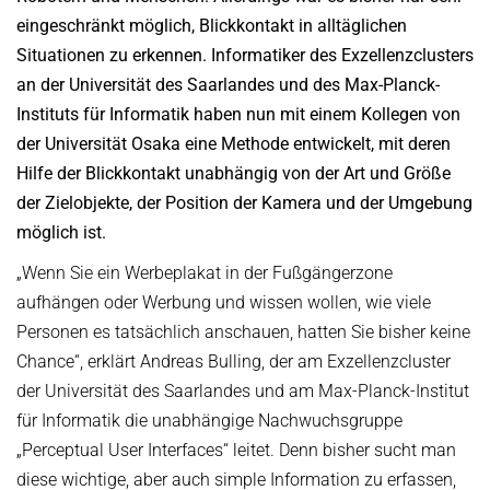
AWARDS
SERVICES
eingeschränkt möglich, Blickkontakt in alltäglichen
Computer Graphics
Unit SAM)
D4
CAMPUS EVENT CALENDAR
Situationen zu erkennen. Informatiker des Exzellenzclusters
CAREER
Databases and Information Systems
Kaiserslautern-Saarbrücken Computer Science Cluster
JOINT CENTRAL SERVICES
D5
an der Universität des Saarlandes und des Max-Planck-
Visual Computing and Artificial Intelligence
Saarbrücken Research Center for Visual Computing, Interaction
D6
JOINT ADMINISTRATION
SOFTWARE
JOB OPENINGS
Instituts für Informatik haben nun mit einem Kollegen von
and Artificial Intelligence (VIA)
Automation of Logic
RG1
Library
der Universität Osaka eine Methode entwickelt, mit deren
GRADUATE PROGRAM (IMPRS-TRUST)
ABOUT US
Saarland Informatics Campus
Network and Cloud Systems
RG2
Hilfe der Blickkontakt unabhängig von der Art und Größe
International Office
INTERNSHIPS
GRADUATE PROGRAMS
INSTITUTE
Multimodal Language Processing
der Zielobjekte, der Position der Kamera und der Umgebung
RG3
JOINT SCIENTIFIC IT AND TECHNICAL SERVICES
STARTUP SUPPORT (IT-INKUBATOR)
möglich ist.
International Max Planck Research School on Trustworthy
History
PUBLICATIONS
Building and Technical Support
Computing
Mission
„Wenn Sie ein Werbeplakat in der Fußgängerzone
RESEARCH COORDINATION
Maryland Max Planck Ph.D. Program in Computer Science
RESEARCH COORDINATION
aufhängen oder Werbung und wissen wollen, wie viele
Max Planck Society
OMBUDSPERSON FOR GOOD SCIENTIFIC PRACTICE AND
Max Planck Graduate Center for Computer and Information Science
Personen es tatsächlich anschauen, hatten Sie bisher keine
REPRESENTATIVE FOR EQUAL OPPORTUNITIES
Scientific Members of MPG
DOCTORAL RESEARCH
Chance“, erklärt Andreas Bulling, der am Exzellenzcluster
Konrad Zuse School of Excellence in Learning and Intelligent
Equal Opportunities
Location & Address
OPEN SCIENCE
Systems (ELIZA)
der Universität des Saarlandes und am Max-Planck-Institut
BOARDS
REPRESENTATIVE FOR SEVERELY DISABLED PERSONS
für Informatik die unabhängige Nachwuchsgruppe
Research Training Group on Neuroexplicit Models
Executive Board
„Perceptual User Interfaces“ leitet. Denn bisher sucht man
REPRESENTATIVE FOR SAFETY
Saarbrücken Graduate School of Computer Science
diese wichtige, aber auch simple Information zu erfassen,
Scientific Advisory Board