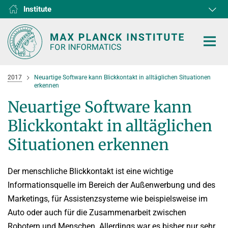
Institute
RG1
RG2
RG3
D1
D2
D3
D4
D5
D6
2017
Neuartige Software kann Blickkontakt in alltäglichen Situationen
erkennen
Neuartige Software kann
Blickkontakt in alltäglichen
HOME
Situationen erkennen
RESEARCH
Der menschliche Blickkontakt ist eine wichtige
COLLABORATIONS
DEPARTMENTS
Informationsquelle im Bereich der Außenwerbung und des
Algorithms and Complexity
NEWS & EVENTS
D1
RESEARCH
Marketings, für Assistenzsysteme wie beispielsweise im
Computer Vision and Machine Learning
D2
Computer Science at Max Planck
Auto oder auch für die Zusammenarbeit zwischen
PEOPLE
NEWS
Internet Architecture
D3
Robotern und Menschen. Allerdings war es bisher nur sehr
European Laboratory for Learning and Intelligent Systems (ELLIS