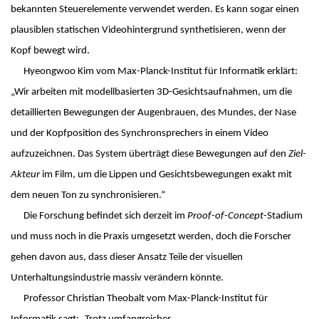
bekannten Steuerelemente verwendet werden. Es kann sogar einen
Kuratorium
OMBUDSMANN FÜR GUTE WISSENSCHAFTLICHE PRAXIS UND
plausiblen statischen Videohintergrund synthetisieren, wenn der
PROMOTIONSANGELEGENHEITEN
JUBILÄEN
Kopf bewegt wird.
BETRIEBSARZT
Hyeongwoo Kim vom Max-Planck-Institut für Informatik erklärt:
25 Jahre MPI-INF
„Wir arbeiten mit modellbasierten 3D-Gesichtsaufnahmen, um die
30 Jahre MPI-INF
detaillierten Bewegungen der Augenbrauen, des Mundes, der Nase
und der Kopfposition des Synchronsprechers in einem Video
aufzuzeichnen. Das System überträgt diese Bewegungen auf den
Ziel-
Akteur
im Film, um die Lippen und Gesichtsbewegungen exakt mit
dem neuen Ton zu synchronisieren.“
Die Forschung befindet sich derzeit im
Proof-of-Concept
-Stadium
und muss noch in die Praxis umgesetzt werden, doch die Forscher
gehen davon aus, dass dieser Ansatz Teile der visuellen
Unterhaltungsindustrie massiv verändern könnte.
Professor Christian Theobalt vom Max-Planck-Institut für