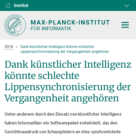
Institut
RG1
RG2
RG3
D1
D2
D3
D4
D5
D6
2018
Dank künstlicher Intelligenz könnte schlechte
Lippensynchronisierung der Vergangenheit angehören
Dank künstlicher Intelligenz
könnte schlechte
HOME
Lippensynchronisierung der
FORSCHUNG
Vergangenheit angehören
KOOPERATIONEN
ABTEILUNGEN
Algorithms and Complexity
Unter anderem durch den Einsatz von künstlicher Intelligenz
NEWS & EVENTS
D1
FORSCHUNG
haben Informatiker ein Softwarepaket entwickelt, das den
Computer Vision and Machine Learning
D2
Computer Science at Max Planck
PERSONEN
AKTUELLES
Gesichtsausdruck von Schauspielern an eine synchronisierte
Internet Architecture
D3