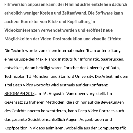
European Laboratory for Learning and Intelligent Systems (ELLIS
AUSZEICHNUNGEN
DIENSTE
Filmversion anpassen kann; der Filmindustrie entstehen dadurch
Computer Graphics
Unit SAM)
D4
erheblich weniger Kosten und Zeitaufwand. Die Software kann
CAMPUS EVENT KALENDER
KARRIERE
Databases and Information Systems
Kaiserslautern-Saarbrücken Computer Science Cluster
GEMEINSAME ZENTRALE DIENSTE
D5
auch zur Korrektur von Blick- und Kopfhaltung in
Visual Computing and Artificial Intelligence
Saarbrücken Research Center for Visual Computing, Interaction
D6
GEMEINSAME VERWALTUNG
SOFTWARE
STELLENANGEBOTE
Videokonferenzen verwendet werden und eröffnet neue
and Artificial Intelligence (VIA)
Automation of Logic
RG1
Bibliothek
Möglichkeiten der Video-Postproduktion und visuelle Effekte.
GRADUIERTENPROGRAMM (IMPRS-TRUST)
ÜBER UNS
Saarland Informatics Campus
Network and Cloud Systems
RG2
International Office
PRAKTIKA
Die Technik wurde von einem internationalen Team unter Leitung
GRADUIERTENPROGRAMME
INSTITUT
Multimodal Language Processing
RG3
einer Gruppe des Max-Planck-Instituts für Informatik, Saarbrücken,
English
GEMEINSAME WISSENSCHAFTLICHE IT UND TECHNISCHE
GRÜNDEN (IT-INKUBATOR)
International Max Planck Research School on Trustworthy
Geschichte
PUBLIKATIONEN
DIENSTE
entwickelt, daran beteiligt waren Forscher der University of Bath,
Computing
Zielsetzung
FORSCHUNGSKOORDINATION
Technicolor, TU München und Stanford University. Die Arbeit mit dem
Haus und Technik
Maryland Max Planck Ph.D. Program in Computer Science
Max-Planck-Gesellschaft
Titel
Deep Video Portraits
wird erstmals auf der Konferenz
OMBUDSMANN FÜR GUTE WISSENSCHAFTLICHE PRAXIS UND
FORSCHUNGSKOORDINATION
Max Planck Graduate Center for Computer and Information Science
Wissenschaftliche Mitglieder der MPG
PROMOTIONSANGELEGENHEITEN
SIGGRAPH 2018
am 16. August in Vancouver vorgestellt. Im
BEAUFTRAGTE FÜR CHANCENGLEICHEIT
Konrad Zuse School of Excellence in Learning and Intelligent
Standort & Adresse
Gegensatz zu früheren Methoden, die sich nur auf die Bewegungen
OPEN SCIENCE
Systems (ELIZA)
Chancengleicheit
des Gesichtsinneren konzentrieren, kann Deep Video Portraits auch
GREMIEN
Research Training Group on Neuroexplicit Models
das gesamte Gesicht einschließlich Augen, Augenbrauen und
BEAUFTRAGTER FÜR SCHWERBEHINDERTE
Geschäftsführung
Saarbrücken Graduate School of Computer Science
Kopfposition in Videos animieren, wobei die aus der Computergrafik
BEAUFTRAGTER FÜR SICHERHEIT
Fachbeirat