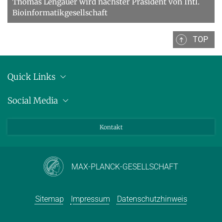
Thomas Lengauer wird nächster Präsident von Intl.
Bioinformatikgesellschaft
TOP
Quick Links
Anschrift
Social Media
Pressemitteilungen
Bluesky
Kontakt
LinkedIn
Mastodon
Youtube
MAX-PLANCK-GESELLSCHAFT
Sitemap
Impressum
Datenschutzhinweis