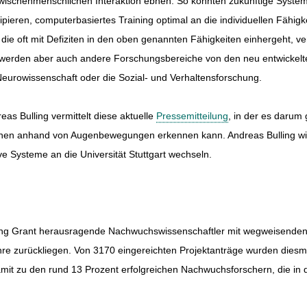
 zwischenmenschlichen Interaktion ebnen. So könnten zukünftige Syste
ipieren, computerbasiertes Training optimal an die individuellen Fähigk
die oft mit Defiziten in den oben genannten Fähigkeiten einhergeht, v
werden aber auch andere Forschungsbereiche von den neu entwickelt
Neurowissenschaft oder die Sozial- und Verhaltensforschung.
eas Bulling vermittelt diese aktuelle
Pressemitteilung
, in der es darum 
hen anhand von Augenbewegungen erkennen kann. Andreas Bulling wir
e Systeme an die Universität Stuttgart wechseln.
ting Grant herausragende Nachwuchswissenschaftler mit wegweisende
e zurückliegen. Von 3170 eingereichten Projektanträge wurden diesm
amit zu den rund 13 Prozent erfolgreichen Nachwuchsforschern, die in