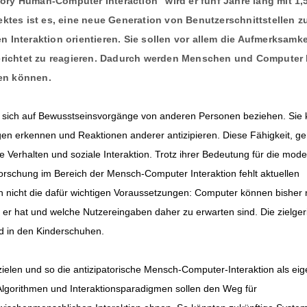
atory Human-Computer Interaction” wird er fünf Jahre lang mit 1,
ektes ist es, eine neue Generation von Benutzerschnittstellen z
 Interaktion orientieren. Sie sollen vor allem die Aufmerksamk
gerichtet zu reagieren. Dadurch werden Menschen und Computer 
ten können.
ie sich auf Bewusstseinsvorgänge von anderen Personen beziehen. Sie
gen erkennen und Reaktionen anderer antizipieren. Diese Fähigkeit, g
e Verhalten und soziale Interaktion. Trotz ihrer Bedeutung für die mod
orschung im Bereich der Mensch-Computer Interaktion fehlt aktuellen
ch nicht die dafür wichtigen Voraussetzungen: Computer können bisher 
 er hat und welche Nutzereingaben daher zu erwarten sind. Die zielger
d in den Kinderschuhen.
erzielen und so die antizipatorische Mensch-Computer-Interaktion als ei
 Algorithmen und Interaktionsparadigmen sollen den Weg für