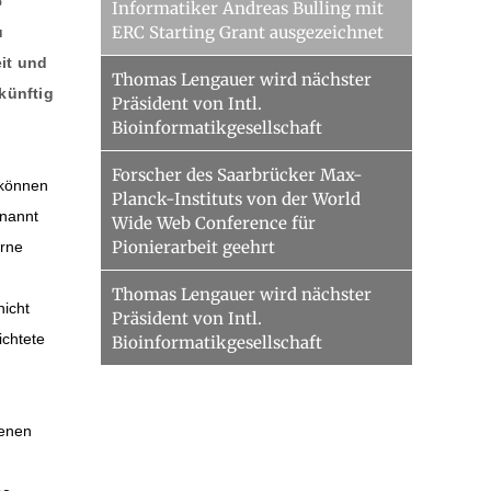
5
Informatiker Andreas Bulling mit
ERC Starting Grant ausgezeichnet
u
eit und
Thomas Lengauer wird nächster
künftig
Präsident von Intl.
Bioinformatikgesellschaft
Forscher des Saarbrücker Max-
 können
Planck-Instituts von der World
enannt
Wide Web Conference für
Pionierarbeit geehrt
erne
Thomas Lengauer wird nächster
nicht
Präsident von Intl.
ichtete
Bioinformatikgesellschaft
genen