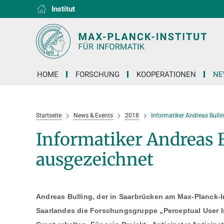
Institut
RG1
RG2
RG3
D1
D2
D3
D4
D5
D6
HOME
FORSCHUNG
KOOPERATIONEN
NE
Startseite
News & Events
2018
Informatiker Andreas Bulli
Informatiker Andreas B
ausgezeichnet
Andreas Bulling, der in Saarbrücken am Max-Planck-In
Saarlandes die Forschungsgruppe „Perceptual User In