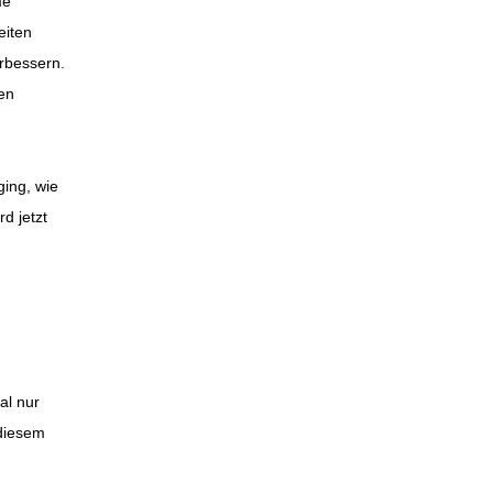
me
eiten
erbessern.
en
ging, wie
d jetzt
n
al nur
 diesem