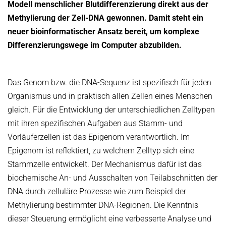
Modell menschlicher Blutdifferenzierung direkt aus der
Kuratorium
OMBUDSMANN FÜR GUTE WISSENSCHAFTLICHE PRAXIS UND
Methylierung der Zell-DNA gewonnen. Damit steht ein
PROMOTIONSANGELEGENHEITEN
neuer bioinformatischer Ansatz bereit, um komplexe
JUBILÄEN
Differenzierungswege im Computer abzubilden.
BETRIEBSARZT
25 Jahre MPI-INF
30 Jahre MPI-INF
Das Genom bzw. die DNA-Sequenz ist spezifisch für jeden
Organismus und in praktisch allen Zellen eines Menschen
gleich. Für die Entwicklung der unter­schiedlichen Zell­typen
mit ihren spezifischen Aufgaben aus Stamm- und
Vorläuferzellen ist das Epigenom verantwortlich. Im
Epigenom ist reflektiert, zu welchem Zelltyp sich eine
Stammzelle entwickelt. Der Mechanismus dafür ist das
biochemische An- und Ausschalten von Teilabschnitten der
DNA durch zelluläre Prozesse wie zum Beispiel der
Methylierung bestimmter DNA-Regionen. Die Kenntnis
dieser Steuerung ermöglicht eine verbesserte Analyse und