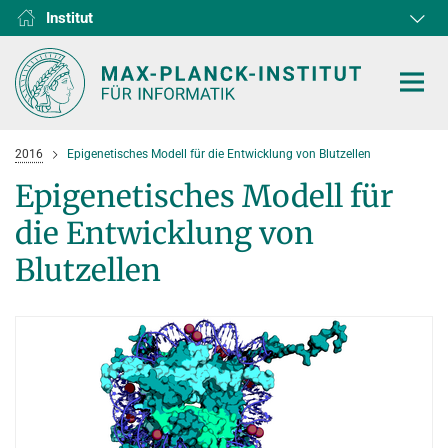
Institut
RG1
RG2
RG3
D1
D2
D3
D4
D5
D6
2016
Epigenetisches Modell für die Entwicklung von Blutzellen
Epigenetisches Modell für
die Entwicklung von
HOME
Blutzellen
FORSCHUNG
KOOPERATIONEN
ABTEILUNGEN
Algorithms and Complexity
NEWS & EVENTS
D1
FORSCHUNG
Computer Vision and Machine Learning
D2
Computer Science at Max Planck
PERSONEN
AKTUELLES
Internet Architecture
D3