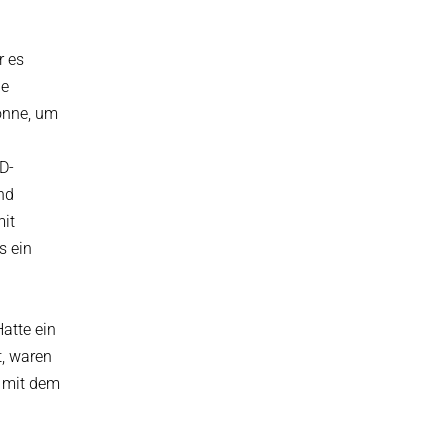
r es
ge
könne, um
D-
und
mit
s ein
atte ein
t, waren
t mit dem