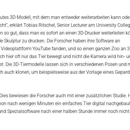
gutes 3D-Modell, mit dem man entweder weiterarbeiten kann ode
ht“, erklärt Tobias Ritschel, Senior Lecturer am University Colle
 so gut, dass man es sofort an einen 3D-Drucker weiterleiten 
e Skulptur zu drucken. Die Forscher haben ihre Software an
der Videoplattform YouTube fanden, und so einen ganzen Zoo an 3
ich hier oft nur das Tier bewegt und nicht die Kamera wild hin- 
et. Die 3D-Tiermodelle lassen sich in verschiedenen Posen und 
ch auch klonen, um beispielsweise aus der Vorlage eines Gepard
Dies bewiesen die Forscher auch mit einer zusätzlichen Studie. H
hon nach wenigen Minuten ein einfaches Tier digital nachgebau
und Spezialsoftware nach einer halben Stunde immer noch nich