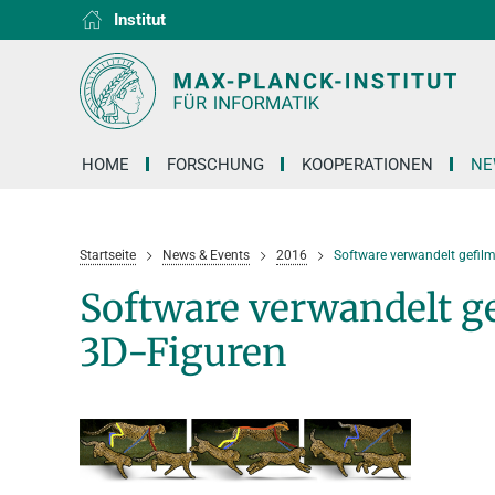
Institut
RG1
RG2
RG3
D1
D2
D3
D4
D5
D6
HOME
FORSCHUNG
KOOPERATIONEN
NE
Startseite
News & Events
2016
Software verwandelt gefilm
Software verwandelt ge
3D-Figuren