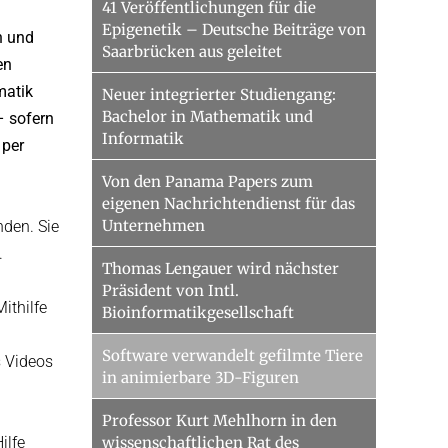
41 Veröffentlichungen für die
Epigenetik – Deutsche Beiträge von
n und
Saarbrücken aus geleitet
en
matik
Neuer integrierter Studiengang:
Bachelor in Mathematik und
– sofern
Informatik
 per
Von den Panama Papers zum
eigenen Nachrichtendienst für das
Unternehmen
nden. Sie
.
Thomas Lengauer wird nächster
Präsident von Intl.
ithilfe
Bioinformatikgesellschaft
Software verwandelt gefilmte Tiere
s Videos
in animierbare 3D-Figuren
Professor Kurt Mehlhorn in den
ilfe
wissenschaftlichen Rat des