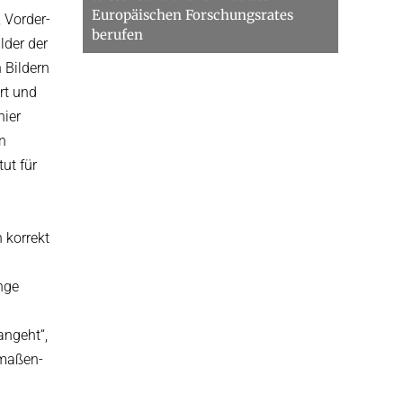
Europäischen Forschungsrates
 Vorder-
berufen
lder der
 Bildern
rt und
hier
n
ut für
 korrekt
nge
angeht“,
dmaßen-