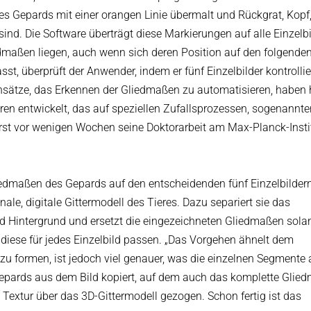
s Gepards mit einer orangen Linie übermalt und Rückgrat, Kopf,
sind. Die Software überträgt diese Markierungen auf alle Einzelbi
dmaßen liegen, auch wenn sich deren Position auf den folgenden
t, überprüft der Anwender, indem er fünf Einzelbilder kontrollie
 Ansätze, das Erkennen der Gliedmaßen zu automatisieren, haben 
en entwickelt, das auf speziellen Zufallsprozessen, sogenannte
erst vor wenigen Wochen seine Doktorarbeit am Max-Planck-Instit
iedmaßen des Gepards auf den entscheidenden fünf Einzelbildern
nale, digitale Gittermodell des Tieres. Dazu separiert sie das
d Hintergrund und ersetzt die eingezeichneten Gliedmaßen sola
 diese für jedes Einzelbild passen. „Das Vorgehen ähnelt dem
zu formen, ist jedoch viel genauer, was die einzelnen Segmente 
es Gepards aus dem Bild kopiert, auf dem auch das komplette Glie
 Textur über das 3D-Gittermodell gezogen. Schon fertig ist das