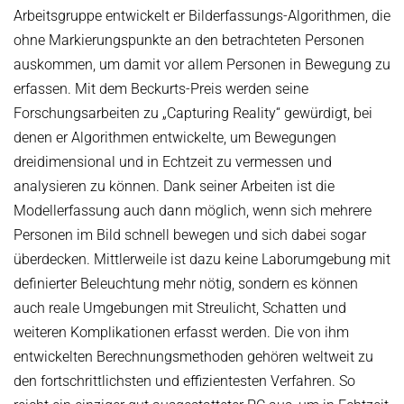
Arbeitsgruppe entwickelt er Bilderfassungs-Algorithmen, die
Kuratorium
OMBUDSMANN FÜR GUTE WISSENSCHAFTLICHE PRAXIS UND
ohne Markierungspunkte an den betrachteten Personen
PROMOTIONSANGELEGENHEITEN
JUBILÄEN
auskommen, um damit vor allem Personen in Bewegung zu
BETRIEBSARZT
erfassen. Mit dem Beckurts-Preis werden seine
25 Jahre MPI-INF
Forschungsarbeiten zu „Capturing Reality“ gewürdigt, bei
30 Jahre MPI-INF
denen er Algorithmen entwickelte, um Bewegungen
dreidimensional und in Echtzeit zu vermessen und
analysieren zu können. Dank seiner Arbeiten ist die
Modellerfassung auch dann möglich, wenn sich mehrere
Personen im Bild schnell bewegen und sich dabei sogar
überdecken. Mittlerweile ist dazu keine Laborumgebung mit
definierter Beleuchtung mehr nötig, sondern es können
auch reale Umgebungen mit Streulicht, Schatten und
weiteren Komplikationen erfasst werden. Die von ihm
entwickelten Berechnungsmethoden gehören weltweit zu
den fortschrittlichsten und effizientesten Verfahren. So