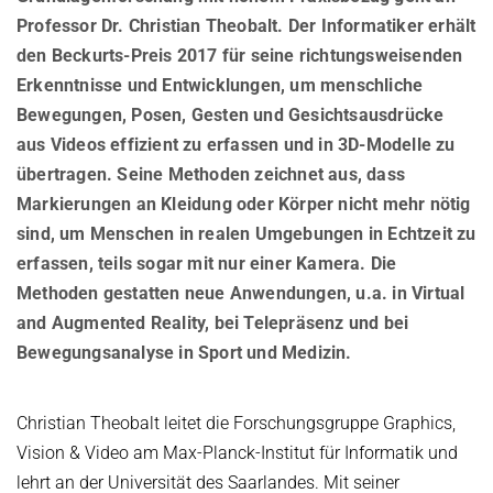
European Laboratory for Learning and Intelligent Systems (ELLIS
AUSZEICHNUNGEN
DIENSTE
Professor Dr. Christian Theobalt. Der Informatiker erhält
Computer Graphics
Unit SAM)
D4
CAMPUS EVENT KALENDER
den Beckurts-Preis 2017 für seine richtungsweisenden
KARRIERE
Databases and Information Systems
Kaiserslautern-Saarbrücken Computer Science Cluster
GEMEINSAME ZENTRALE DIENSTE
D5
Erkenntnisse und Entwicklungen, um menschliche
Visual Computing and Artificial Intelligence
Saarbrücken Research Center for Visual Computing, Interaction
D6
GEMEINSAME VERWALTUNG
SOFTWARE
STELLENANGEBOTE
Bewegungen, Posen, Gesten und Gesichtsausdrücke
and Artificial Intelligence (VIA)
Automation of Logic
RG1
Bibliothek
aus Videos effizient zu erfassen und in 3D-Modelle zu
GRADUIERTENPROGRAMM (IMPRS-TRUST)
ÜBER UNS
Saarland Informatics Campus
Network and Cloud Systems
RG2
übertragen. Seine Methoden zeichnet aus, dass
International Office
PRAKTIKA
GRADUIERTENPROGRAMME
INSTITUT
Markierungen an Kleidung oder Körper nicht mehr nötig
Multimodal Language Processing
RG3
English
GEMEINSAME WISSENSCHAFTLICHE IT UND TECHNISCHE
GRÜNDEN (IT-INKUBATOR)
sind, um Menschen in realen Umgebungen in Echtzeit zu
International Max Planck Research School on Trustworthy
Geschichte
PUBLIKATIONEN
DIENSTE
Computing
erfassen, teils sogar mit nur einer Kamera. Die
Zielsetzung
FORSCHUNGSKOORDINATION
Haus und Technik
Methoden gestatten neue Anwendungen, u.a. in Virtual
Maryland Max Planck Ph.D. Program in Computer Science
Max-Planck-Gesellschaft
OMBUDSMANN FÜR GUTE WISSENSCHAFTLICHE PRAXIS UND
and Augmented Reality, bei Telepräsenz und bei
FORSCHUNGSKOORDINATION
Max Planck Graduate Center for Computer and Information Science
Wissenschaftliche Mitglieder der MPG
PROMOTIONSANGELEGENHEITEN
Bewegungsanalyse in Sport und Medizin.
BEAUFTRAGTE FÜR CHANCENGLEICHEIT
Konrad Zuse School of Excellence in Learning and Intelligent
Standort & Adresse
OPEN SCIENCE
Systems (ELIZA)
Chancengleicheit
GREMIEN
Christian Theobalt leitet die Forschungsgruppe Graphics,
Research Training Group on Neuroexplicit Models
BEAUFTRAGTER FÜR SCHWERBEHINDERTE
Vision & Video am Max-Planck-Institut für Informatik und
Geschäftsführung
Saarbrücken Graduate School of Computer Science
lehrt an der Universität des Saarlandes. Mit seiner
BEAUFTRAGTER FÜR SICHERHEIT
Fachbeirat