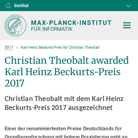
Institut
RG1
RG2
RG3
D1
D2
D3
D4
D5
D6
2017
Karl Heinz Beckurts-Preis für Christian Theobalt
Christian Theobalt awarded
Karl Heinz Beckurts-Preis
HOME
2017
FORSCHUNG
Christian Theobalt mit dem Karl Heinz
KOOPERATIONEN
ABTEILUNGEN
Beckurts-Preis 2017 ausgezeichnet
Algorithms and Complexity
NEWS & EVENTS
D1
FORSCHUNG
Computer Vision and Machine Learning
D2
Einer der renommiertesten Preise Deutschlands für
Computer Science at Max Planck
PERSONEN
AKTUELLES
Internet Architecture
Grundlagenforschung mit hohem Praxisbezug geht an
D3