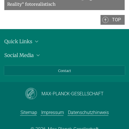
Reality“ fotorealistisch
TOP
Quick Links
Anschrift
Social Media
Pressemitteilungen
Bluesky
Contact
LinkedIn
Mastodon
Youtube
MAX-PLANCK-GESELLSCHAFT
Sitemap
Impressum
Datenschutzhinweis