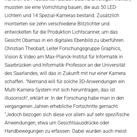
mussten sie eine Vorrichtung bauen, die aus 50 LED-
Kuratorium
OMBUDSMANN FÜR GUTE WISSENSCHAFTLICHE PRAXIS UND
Lichtern und 14 Spezial-Kameras bestand. Zusätzlich
PROMOTIONSANGELEGENHEITEN
JUBILÄEN
montierten sie zehn verschiedene Blitzlichter und
BETRIEBSARZT
entwickelten für die Produktion Lichtscanner, um das
25 Jahre MPI-INF
Gesicht Obamas in ein digitales Ebenbild zu überführen.
30 Jahre MPI-INF
Christian Theobalt, Leiter Forschungsgruppe Graphics,
Vision & Video am Max-Planck-Institut für Informatik in
Saarbrücken und Informatik-Professor an der Universität
des Saarlandes, will das in Zukunft mit nur einer Kamera
schaffen. "Niemand will für solche 3D-Anwendungen ein
Multi-Kamera-System mit sich herumtragen, das ist
illusorisch", erklärt er. In der Forschung habe man in den
vergangenen Jahren erhebliche Fortschritte gemacht.
"Jedoch bezogen sich diese vor allem auf sehr spezifische
Anwendungen, etwa um Gesichtsausdrücke oder
Handbewegungen zu erfassen. Dabei wurden auch meist