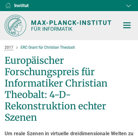
Institut
RG1
RG2
RG3
D1
D2
D3
D4
D5
D6
2017
ERC Grant für Christian Theobalt
Europäischer
Forschungspreis für
HOME
Informatiker Christian
Theobalt: 4-D-
FORSCHUNG
Rekonstruktion echter
KOOPERATIONEN
ABTEILUNGEN
Szenen
Algorithms and Complexity
NEWS & EVENTS
D1
FORSCHUNG
Computer Vision and Machine Learning
D2
Computer Science at Max Planck
PERSONEN
AKTUELLES
Um reale Szenen in virtuelle dreidimensionale Welten zu
Internet Architecture
D3