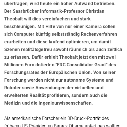
European Laboratory for Learning and Intelligent Systems (ELLIS
übertragen, wird heute ein hoher Aufwand betrieben.
AUSZEICHNUNGEN
DIENSTE
Computer Graphics
Unit SAM)
D4
Der Saarbrücker Informatik-Professor Christian
CAMPUS EVENT KALENDER
KARRIERE
Databases and Information Systems
Kaiserslautern-Saarbrücken Computer Science Cluster
GEMEINSAME ZENTRALE DIENSTE
D5
Theobalt will dies vereinfachen und stark
Visual Computing and Artificial Intelligence
Saarbrücken Research Center for Visual Computing, Interaction
D6
beschleunigen. Mit Hilfe von nur einer Kamera sollen
GEMEINSAME VERWALTUNG
SOFTWARE
STELLENANGEBOTE
and Artificial Intelligence (VIA)
sich Computer künftig selbstständig Rechenverfahren
Automation of Logic
RG1
Bibliothek
GRADUIERTENPROGRAMM (IMPRS-TRUST)
ÜBER UNS
Saarland Informatics Campus
erarbeiten und diese laufend optimieren, um damit
Network and Cloud Systems
RG2
International Office
PRAKTIKA
Szenen realitätsgetreu sowohl räumlich als auch zeitlich
GRADUIERTENPROGRAMME
INSTITUT
Multimodal Language Processing
RG3
zu erfassen. Dafür erhielt Theobalt jetzt den mit zwei
English
GEMEINSAME WISSENSCHAFTLICHE IT UND TECHNISCHE
GRÜNDEN (IT-INKUBATOR)
International Max Planck Research School on Trustworthy
Geschichte
PUBLIKATIONEN
DIENSTE
Millionen Euro dotierten "ERC Consolidator Grant" des
Computing
Zielsetzung
Forschungsrates der Europäischen Union. Von seiner
FORSCHUNGSKOORDINATION
Haus und Technik
Maryland Max Planck Ph.D. Program in Computer Science
Max-Planck-Gesellschaft
Forschung werden nicht nur autonome Systeme und
OMBUDSMANN FÜR GUTE WISSENSCHAFTLICHE PRAXIS UND
FORSCHUNGSKOORDINATION
Max Planck Graduate Center for Computer and Information Science
Roboter sowie Anwendungen der virtuellen und
Wissenschaftliche Mitglieder der MPG
PROMOTIONSANGELEGENHEITEN
BEAUFTRAGTE FÜR CHANCENGLEICHEIT
Konrad Zuse School of Excellence in Learning and Intelligent
erweiterten Realität profitieren, sondern auch die
Standort & Adresse
OPEN SCIENCE
Systems (ELIZA)
Medizin und die Ingenieurwissenschaften.
Chancengleicheit
GREMIEN
Research Training Group on Neuroexplicit Models
BEAUFTRAGTER FÜR SCHWERBEHINDERTE
Geschäftsführung
Als amerikanische Forscher ein 3D-Druck-Porträt des
Saarbrücken Graduate School of Computer Science
BEAUFTRAGTER FÜR SICHERHEIT
früheren US-Präsidenten Barack Obama anfertigen wollten,
Fachbeirat