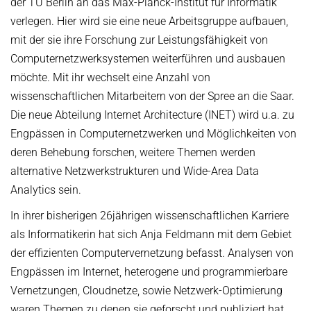
der TU Berlin an das Max-Planck-Institut für Informatik
Kuratorium
verlegen. Hier wird sie eine neue Arbeitsgruppe aufbauen,
OMBUDSMANN FÜR GUTE WISSENSCHAFTLICHE PRAXIS UND
PROMOTIONSANGELEGENHEITEN
mit der sie ihre Forschung zur Leistungsfähigkeit von
JUBILÄEN
Computernetzwerksystemen weiterführen und ausbauen
BETRIEBSARZT
25 Jahre MPI-INF
möchte. Mit ihr wechselt eine Anzahl von
30 Jahre MPI-INF
wissenschaftlichen Mitarbeitern von der Spree an die Saar.
Die neue Abteilung Internet Architecture (INET) wird u.a. zu
Engpässen in Computernetzwerken und Möglichkeiten von
deren Behebung forschen, weitere Themen werden
alternative Netzwerkstrukturen und Wide-Area Data
Analytics sein.
In ihrer bisherigen 26jährigen wissenschaftlichen Karriere
als Informatikerin hat sich Anja Feldmann mit dem Gebiet
der effizienten Computervernetzung befasst. Analysen von
Engpässen im Internet, heterogene und programmierbare
Vernetzungen, Cloudnetze, sowie Netzwerk-Optimierung
waren Themen zu denen sie geforscht und publiziert hat.