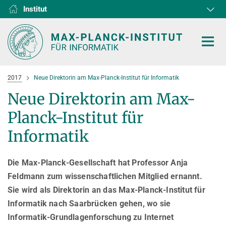
Institut
RG1
RG2
RG3
D1
D2
D3
D4
D5
D6
2017
Neue Direktorin am Max-Planck-Institut für Informatik
Neue Direktorin am Max-
Planck-Institut für
HOME
Informatik
FORSCHUNG
Die Max-Planck-Gesellschaft hat Professor Anja
KOOPERATIONEN
ABTEILUNGEN
Feldmann zum wissenschaftlichen Mitglied ernannt.
Sie wird als Direktorin an das Max-Planck-Institut für
Algorithms and Complexity
NEWS & EVENTS
D1
FORSCHUNG
Informatik nach Saarbrücken gehen, wo sie
Computer Vision and Machine Learning
D2
Computer Science at Max Planck
PERSONEN
AKTUELLES
Informatik-Grundlagenforschung zu Internet
Internet Architecture
D3