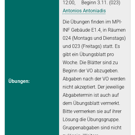
12:00, Beginn 3.11. (023)
Ideen und Konzepte der Informatik
Antonios Antoniadis
SUMMER 2022
Die Übungen finden im MPI-
WINTER 2021/22
INF Gebäude E1.4, in Räumen
024 (Montags und Dienstags)
SUMMER 2021
und 023 (Freitags) statt. Es
WINTER 2020/21
gibt ein Übungsblatt pro
SUMMER 2020
Woche. Die Blätter sind zu
Beginn der VO abzugeben.
WINTER 2019/20
Abgaben nach der VO werden
Übungen:
SUMMER 2019
nicht akzeptiert. Der jeweilige
WINTER 2018/19
Abgabetermin ist auch auf
dem Übungsblatt vermerkt.
SUMMER 2018
Bitte vermerken sie auf ihrer
Lösung die Übungsgruppe.
Gruppenabgaben sind nicht