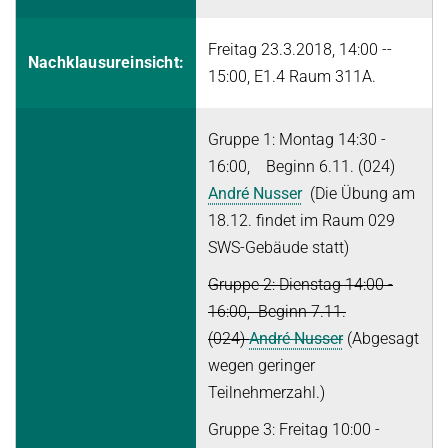
History
Topics in Computational Social Choice Theory
Code of Conduct
Freitag 23.3.2018, 14:00 --
Discrete Optimization
Nachklausureinsicht:
15:00, E1.4 Raum 311A.
WINTER 2023/24
Algorithms and Data Structures
Gruppe 1: Montag 14:30 -
Sublinear Algorithms
16:00, Beginn 6.11. (024)
André Nusser
(Die Übung am
Ideen und Konzepte der Informatik
18.12. findet im Raum 029
SUMMER 2023
SWS-Gebäude statt)
Techniques for Counting Problems
Gruppe 2: Dienstag 14:00 -
Parametrized Algorithms (external)
16:00, Beginn 7.11.
Seminar: Foundations of Machine Learning
(024)
André Nusser
(Abgesagt
wegen geringer
WINTER 2022/23
Teilnehmerzahl.)
Randomized Algorithms and Probabilistic Analysis of Algorithms
Gruppe 3: Freitag 10:00 -
Approximation Algorithms