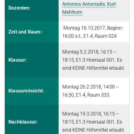
POSTDOC APPLICATION
Antonios Antoniadis
,
Kurt
Dozenten:
FINE-GRAINED COMPLEXITY AND ALGORITHM DESIGN
JOINT ALGORITHMS RESEARCH FELLOWSHIPS WITH RESEARCH
SEMINARS
Mehlhorn
SUMMER 2026
GROUPS AT ETH ZURICH, ISTA, AND IISC
GRAPH ALGORITHMS
Algorithms and Data Structures
PUBLICATIONS
JUST BEYOND P
Montag 16.10.2017, Beginn:
OPTIMIZATION
Zeit und Raum:
Discrete Optimization
16:00 s.t., E1.4, Raum 024
ALGORITHMS WITH PREDICTIONS
ADFOCS
CURRENT YEAR
PARAMETERIZED AND COUNTING ALGORITHMS AND
WINTER 2025/26
QUANTUM LECTURE SERIES
LAST YEAR
NEWS
COMPLEXITY
26TH MAX PLANCK ADVANCED COURSE ON THE FOUNDATIONS
Montag 5.2.2018, 16:15 --
Randomized and Approximation Algorithms
OF COMPUTER SCIENCE
VIRTUAL THEORY SEMINAR
THE YEAR BEFORE LAST
Klausur:
18:15, E1.3 Hoersaal 001. Es
ROBUST LEARNING
Welcome
sind KEINE Hilfsmittel erlaubt.
SUMMER 2025
English
REPORTS
STRING ALGORITHMS AND DATA COMPRESSION
Program
Discrete Optimization
Course Material
Montag 26.2.2018, 14:00 --
Mechanism Design Without Money
Klausureinsicht:
16:30, E1.4, Raum 333.
Registration
WINTER 2024/25
Grants
Introduction to Algorithms and Data Structures
Montag 19.3.2018, 16:15 --
Accommodation
SUMMER 2024
Nachklausur:
18:15, E1.3 Hoersaal 001. Es
Travel Information
sind KEINE Hilfsmittel erlaubt.
Fine-Grained Complexity Theory