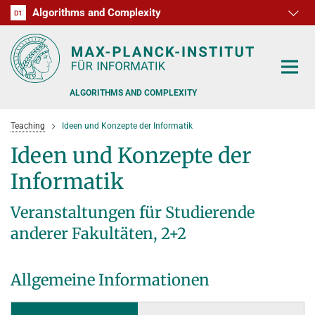
Algorithms and Complexity
D1
RG1
RG2
RG3
D2
D3
D4
D5
D6
ALGORITHMS AND COMPLEXITY
Teaching
Ideen und Konzepte der Informatik
Ideen und Konzepte der
Informatik
ALGORITHM OFFICE HOURS
Veranstaltungen für Studierende
PEOPLE
anderer Fakultäten, 2+2
RESEARCH
FORMER MEMBERS
Allgemeine Informationen
OFFERS
ALGORITHMIC GAME THEORY
APPROXIMATION ALGORITHMS
TEACHING